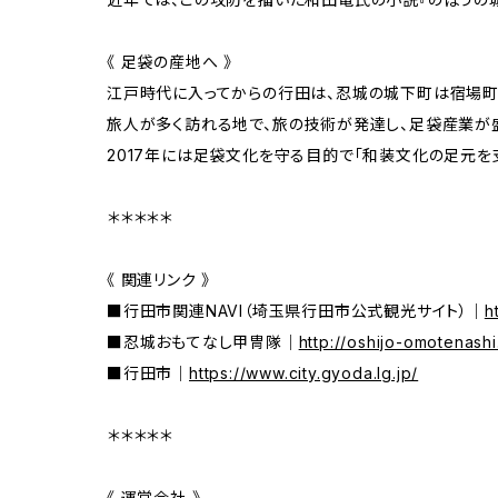
《 足袋の産地へ 》
江戸時代に入ってからの行田は、忍城の城下町は宿場町
旅人が多く訪れる地で、旅の技術が発達し、足袋産業が
2017年には足袋文化を守る目的で「和装文化の足元を
＊＊＊＊＊
《 関連リンク 》
■行田市関連NAVI（埼玉県行田市公式観光サイト）｜
h
■忍城おもてなし甲冑隊｜
http://oshijo-omotenash
■行田市｜
https://www.city.gyoda.lg.jp/
＊＊＊＊＊
《 運営会社 》