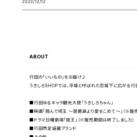
2023/12/12
ABOUT
行田の「いいもの」をお届け♪
うきしろSHOPでは、浮城と呼ばれた忍城下に広がる行
■行田ゆるキャラ観光大使「うきしろちゃん」
■映画「翔んで埼玉 〜琵琶湖より愛をこめて〜」（※販
■ドラマ日曜劇場「陸王」（※販売期間は終了しました）
■行田市足袋蔵ブランド
■その他