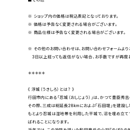
※ ショップ内の価格は税込表記となっております。
※ 価格は予告なく変更される場合がございます。
※ 商品仕様は予告なく変更される場合がございます。
※ その他のお問い合わせは、お問い合わせフォームより
3日以上経っても返信がない場合、お手数ですが再度お
＊＊＊＊＊
《 浮城（うきしろ）とは？ 》
行田市内にある「忍城（おしじょう）」は、かつて豊臣秀
その際、三成は総延長28kmにおよぶ「石田堤」を建設
もとより忍城は湿地帯を利用した平城で、沼を埋め立てず
ばれることになります。
近年では、この攻防を描いた和田竜氏の小説『のぼうの城』