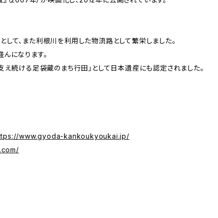
として、また利根川を利用した物流路として繁栄しました。
盛んになります。
支え続ける足袋蔵のまち行田」として日本遺産にも認定されました。
ttps://www.gyoda-kankoukyoukai.jp/
i.com/