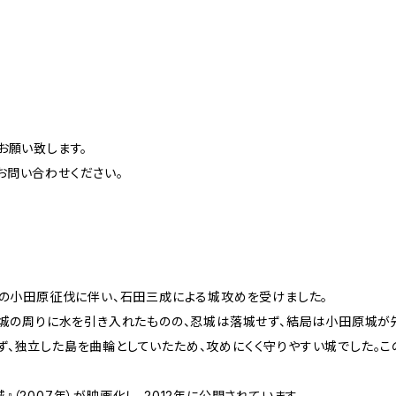
お願い致します。
問い合わせください。
吉の小田原征伐に伴い、石田三成による城攻めを受けました。
し城の周りに水を引き入れたものの、忍城は落城せず、結局は小田原城が
、独立した島を曲輪としていたため、攻めにくく守りやすい城でした。こ
（2007年）が映画化し、2012年に公開されています。