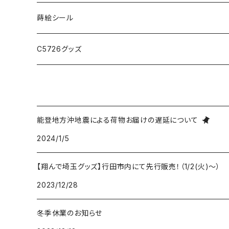
アクセサリー・小物
ファッション
蒔絵シール
バック・ポーチ
C5726グッズ
アクセサリー・小物
勝ち虫
能登地方沖地震による荷物お届けの遅延について
2024/1/5
手ぬぐい
【翔んで埼玉グッズ】行田市内にて先行販売！（1/2(火)〜）
2023/12/28
冬季休業のお知らせ