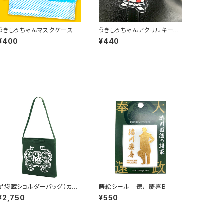
うきしろちゃんマスクケース
うきしろちゃんアクリルキーホ
ルダー
¥400
¥440
足袋蔵ショルダーバッグ（カー
蒔絵シール 徳川慶喜B
キ）
¥2,750
¥550