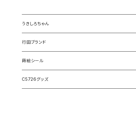
うきしろちゃん
ステーショナリー
行田ブランド
アクセサリー・小物
ファッション
蒔絵シール
バック・ポーチ
C5726グッズ
アクセサリー・小物
勝ち虫
手ぬぐい