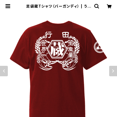
足袋蔵Tシャツ（バーガンディ） | うき
しろSHOP