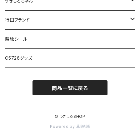
うきしろちゃん
ステーショナリー
行田ブランド
アクセサリー・小物
ファッション
蒔絵シール
バック・ポーチ
C5726グッズ
アクセサリー・小物
商品一覧に戻る
勝ち虫
手ぬぐい
© うきしろSHOP
Powered by